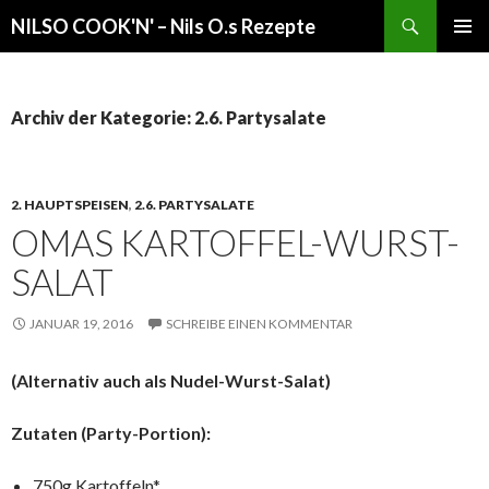
Suchen
NILSO COOK'N' – Nils O.s Rezepte
SPRINGE
PRIMÄR
ZUM
MENÜ
INHALT
Archiv der Kategorie: 2.6. Partysalate
2. HAUPTSPEISEN
,
2.6. PARTYSALATE
OMAS KARTOFFEL-WURST-
SALAT
JANUAR 19, 2016
SCHREIBE EINEN KOMMENTAR
(Alternativ auch als Nudel-Wurst-Salat)
Zutaten (Party-Portion):
750g Kartoffeln*