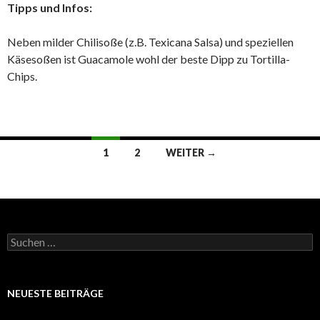
Tipps und Infos:
Neben milder Chilisoße (z.B. Texicana Salsa) und speziellen
Käsesoßen ist Guacamole wohl der beste Dipp zu Tortilla-
Chips.
Beitrags-
1
2
WEITER →
Navigation
Suchen
nach:
NEUESTE BEITRÄGE