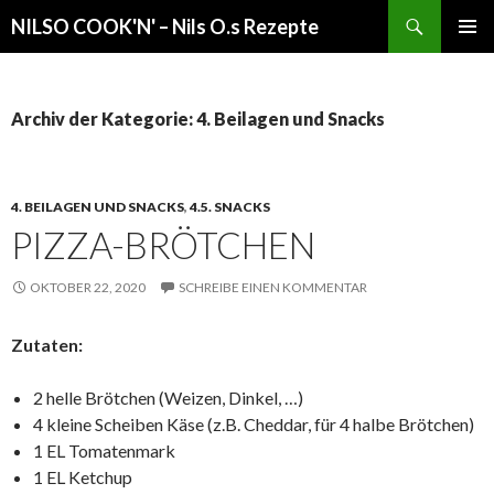
Suchen
NILSO COOK'N' – Nils O.s Rezepte
SPRINGE
PRIMÄR
ZUM
MENÜ
INHALT
Archiv der Kategorie: 4. Beilagen und Snacks
4. BEILAGEN UND SNACKS
,
4.5. SNACKS
PIZZA-BRÖTCHEN
OKTOBER 22, 2020
SCHREIBE EINEN KOMMENTAR
Zutaten:
2 helle Brötchen (Weizen, Dinkel, …)
4 kleine Scheiben Käse (z.B. Cheddar, für 4 halbe Brötchen)
1 EL Tomatenmark
1 EL Ketchup