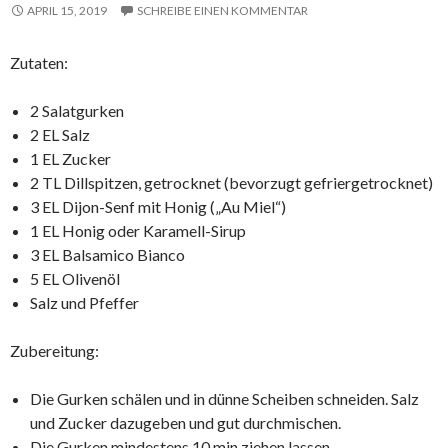
APRIL 15, 2019
SCHREIBE EINEN KOMMENTAR
Zutaten:
2 Salatgurken
2 EL Salz
1 EL Zucker
2 TL Dillspitzen, getrocknet (bevorzugt gefriergetrocknet)
3 EL Dijon-Senf mit Honig („Au Miel“)
1 EL Honig oder Karamell-Sirup
3 EL Balsamico Bianco
5 EL Olivenöl
Salz und Pfeffer
Zubereitung:
Die Gurken schälen und in dünne Scheiben schneiden. Salz
und Zucker dazugeben und gut durchmischen.
Die Gurken mindestens 10 min ziehen lassen.