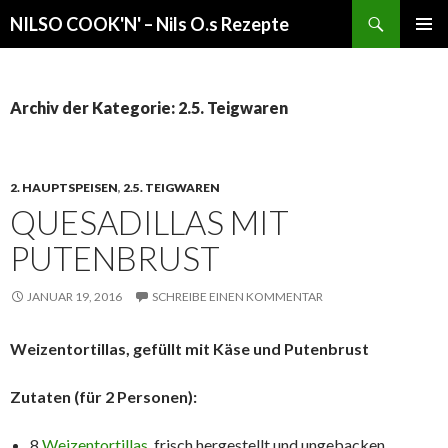
Suchen
NILSO COOK'N' – Nils O.s Rezepte
SPRINGE
PRIMÄR
ZUM
MENÜ
INHALT
Archiv der Kategorie: 2.5. Teigwaren
2. HAUPTSPEISEN
,
2.5. TEIGWAREN
QUESADILLAS MIT
PUTENBRUST
JANUAR 19, 2016
SCHREIBE EINEN KOMMENTAR
Weizentortillas, gefüllt mit Käse und Putenbrust
Zutaten (für 2 Personen):
8
Weizentortillas
, frisch hergestellt und ungebacken