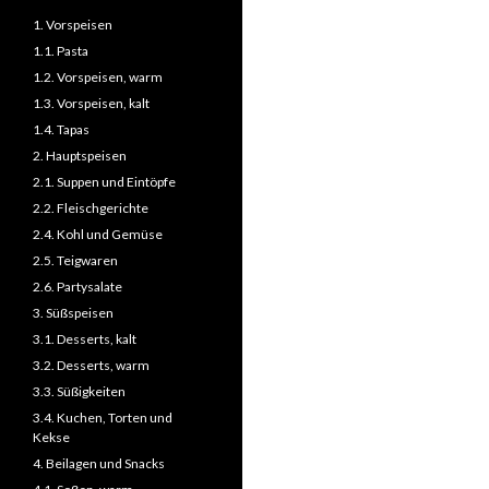
1. Vorspeisen
1.1. Pasta
1.2. Vorspeisen, warm
1.3. Vorspeisen, kalt
1.4. Tapas
2. Hauptspeisen
2.1. Suppen und Eintöpfe
2.2. Fleischgerichte
2.4. Kohl und Gemüse
2.5. Teigwaren
2.6. Partysalate
3. Süßspeisen
3.1. Desserts, kalt
3.2. Desserts, warm
3.3. Süßigkeiten
3.4. Kuchen, Torten und
Kekse
4. Beilagen und Snacks