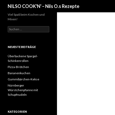
Suchen
NILSO COOK'N' – Nils O.s Rezepte
Viel Spaß beim Kochen und
Mixen!
Suchen
nach:
NEUESTE BEITRÄGE
Überbackene Spargel-
Schinkenrollen
Pizza-Brötchen
Bananenkuchen
Gummibärchen-Kekse
Nürnberger
Würstchenpfanne mit
Schupfnudeln
KATEGORIEN