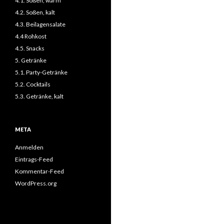
4.1. Soßen, warm
4.2. Soßen, kalt
4.3. Beilagensalate
4.4 Rohkost
4.5. Snacks
5. Getränke
5.1. Party-Getränke
5.2. Cocktails
5.3. Getränke, kalt
META
Anmelden
Eintrags-Feed
Kommentar-Feed
WordPress.org